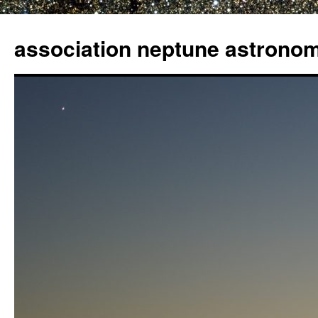
Aller
au
association neptune astrono
contenu